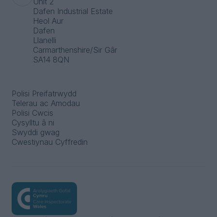
Unit 2
Dafen Industrial Estate
Heol Aur
Dafen
Llanelli
Carmarthenshire/Sir Gâr
SA14 8QN
Polisi Preifatrwydd
Telerau ac Amodau
Polisi Cwcis
Cysylltu â ni
Swyddi gwag
Cwestiynau Cyffredin