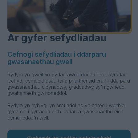
Ar gyfer sefydliadau
Cefnogi sefydliadau i ddarparu
gwasanaethau gwell
Rydym yn gweithio gydag awdurdodau lleol, byrddau
iechyd, cymdeithasau tai a phartneriaid eraill i ddarparu
gwasanaethau dibynadwy, graddadwy sy'n gwneud
gwahaniaeth gwirioneddol.
Rydym yn hyblyg, yn brofiadol ac yn barod i weithio
gyda chi i gyrraedd eich nodau a gwasanaethu eich
cymunedau'n well.
Gadewch i ni weithio gyda'n gilydd