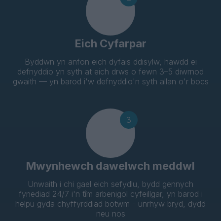
Eich Cyfarpar
Byddwn yn anfon eich dyfais ddisylw, hawdd ei
defnyddio yn syth at eich drws o fewn 3–5 diwrnod
gwaith — yn barod i'w defnyddio'n syth allan o'r bocs
3
Mwynhewch dawelwch meddwl
Unwaith i chi gael eich sefydlu, bydd gennych
fynediad 24/7 i'n tîm arbenigol cyfeillgar, yn barod i
helpu gyda chyffyrddiad botwm - unrhyw bryd, dydd
neu nos