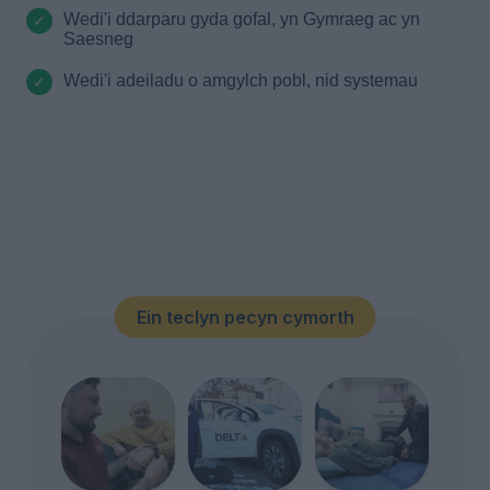
Wedi'i ddarparu gyda gofal, yn Gymraeg ac yn
Saesneg
Wedi'i adeiladu o amgylch pobl, nid systemau
Ein teclyn pecyn cymorth