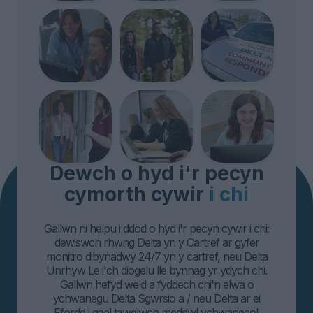
Dewch o hyd i'r pecyn
cymorth cywir
i chi
Gallwn ni helpu i ddod o hyd i'r pecyn cywir i chi;
dewiswch rhwng Delta yn y Cartref ar gyfer
monitro dibynadwy 24/7 yn y cartref, neu Delta
Unrhyw Le i'ch diogelu lle bynnag yr ydych chi.
Gallwn hefyd weld a fyddech chi'n elwa o
ychwanegu Delta Sgwrsio a / neu Delta ar ei
Ffordd i gael tawelwch meddwl ychwanegol.