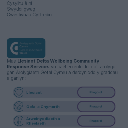
Cysylltu â ni
Swyddi gwag
Cwestiynau Cyffredin
Mae
Llesiant Delta Wellbeing Community
Response Service.
yn cael ei reoleiddio a'i arolygu
gan Arolygiaeth Gofal Cymru a derbyniodd y graddau
a ganlyn:
Llesiant
Gofal a Chymorth
Arweinyddiaeth a
Rheolaeth