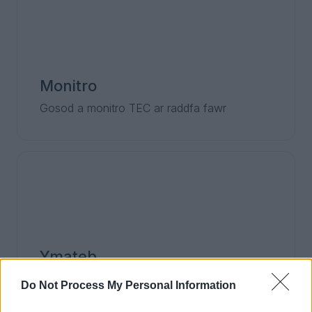
Monitro
Gosod a monitro TEC ar raddfa fawr
Ymateb
Trin a ymateb i alwadau brys y tu allan i oriau
Do Not Process My Personal Information
gwaith