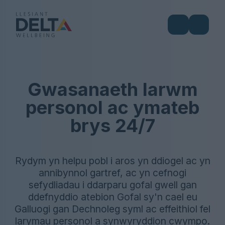
Gwasanaeth larwm
personol ac ymateb
brys 24/7
Rydym yn helpu pobl i aros yn ddiogel ac yn
annibynnol gartref, ac yn cefnogi
sefydliadau i ddarparu gofal gwell gan
ddefnyddio atebion Gofal sy'n cael eu
Galluogi gan Dechnoleg syml ac effeithiol fel
larymau personol a synwyryddion cwympo.