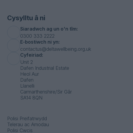
Cysylltu â ni
Siaradwch ag un o'n tîm:
0300 333 2222
E-bostiwch ni yn:
contactus@deltawellbeing.org.uk
Cyfeiriad:
Unit 2
Dafen Industrial Estate
Heol Aur
Dafen
Llanelli
Carmarthenshire/Sir Gâr
SA14 8QN
Polisi Preifatrwydd
Telerau ac Amodau
Polisi Cwcis