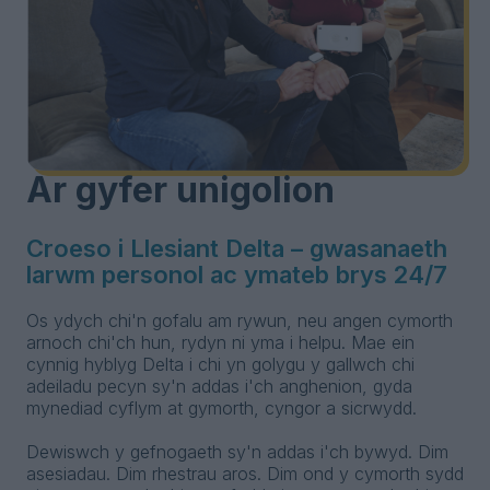
Ar gyfer unigolion
Croeso i Llesiant Delta – gwasanaeth
larwm personol ac ymateb brys 24/7
Os ydych chi'n gofalu am rywun, neu angen cymorth
arnoch chi'ch hun, rydyn ni yma i helpu. Mae ein
cynnig hyblyg Delta i chi yn golygu y gallwch chi
adeiladu pecyn sy'n addas i'ch anghenion, gyda
mynediad cyflym at gymorth, cyngor a sicrwydd.
Dewiswch y gefnogaeth sy'n addas i'ch bywyd. Dim
asesiadau. Dim rhestrau aros. Dim ond y cymorth sydd