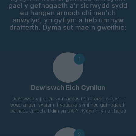
gael y gefnogaeth a'r sicrwydd sydd
eu hangen arnoch chi neu'ch
anwylyd, yn gyflym a heb unrhyw
drafferth. Dyma sut mae'n gweithio:
1
Dewiswch Eich Cynllun
Dewiswch y pecyn sy'n addas i'ch ffordd o fyw —
boed angen system rhybuddio syml neu gefnogaeth
barhaus arnoch. Ddim yn siŵr? Rydyn ni yma i helpu
2