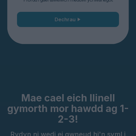
Dechrau
Mae cael eich llinell
gymorth mor hawdd ag 1-
2-3!
Rydyn ni wedi ei gwneud hi'n syml i