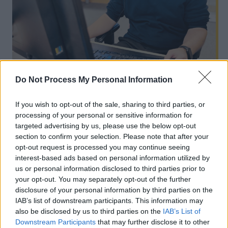
Do Not Process My Personal Information
If you wish to opt-out of the sale, sharing to third parties, or
processing of your personal or sensitive information for
targeted advertising by us, please use the below opt-out
section to confirm your selection. Please note that after your
Y Manteision
opt-out request is processed you may continue seeing
Rydym yn cynnig pecyn buddion
interest-based ads based on personal information utilized by
us or personal information disclosed to third parties prior to
ardderchog, gan gynnwys:
your opt-out. You may separately opt-out of the further
Cyflog cystadleuol
disclosure of your personal information by third parties on the
IAB’s list of downstream participants. This information may
Cofrestru'n awtomatig i'r Cynllun Pensiwn
also be disclosed by us to third parties on the
IAB’s List of
Llywodraeth Leol
Downstream Participants
that may further disclose it to other