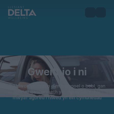
Gweithio i ni
Byddwch yn rhan o dîm anhygoel o bobl, gan
wneud gwahaniaeth ym mywydau'r rhai
mwyaf agored i niwed yn ein cymunedau