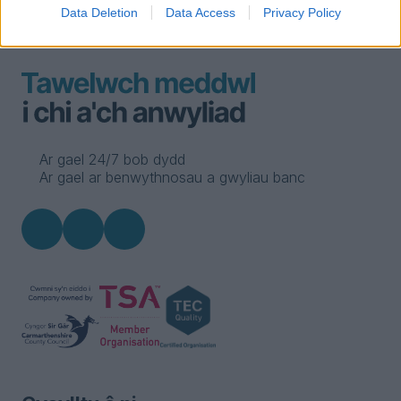
Data Deletion
Data Access
Privacy Policy
Ar gael 24/7 bob dydd
Ar gael ar benwythnosau a gwyliau banc