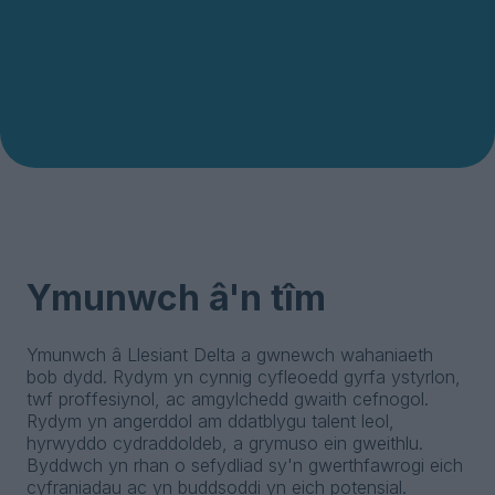
Ymunwch â'n tîm
Ymunwch â Llesiant Delta a gwnewch wahaniaeth
bob dydd. Rydym yn cynnig cyfleoedd gyrfa ystyrlon,
twf proffesiynol, ac amgylchedd gwaith cefnogol.
Rydym yn angerddol am ddatblygu talent leol,
hyrwyddo cydraddoldeb, a grymuso ein gweithlu.
Byddwch yn rhan o sefydliad sy'n gwerthfawrogi eich
cyfraniadau ac yn buddsoddi yn eich potensial.