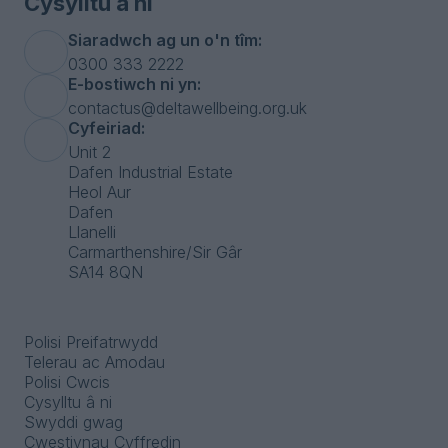
Cysylltu â ni
Siaradwch ag un o'n tîm:
0300 333 2222
E-bostiwch ni yn:
contactus@deltawellbeing.org.uk
Cyfeiriad:
Unit 2
Dafen Industrial Estate
Heol Aur
Dafen
Llanelli
Carmarthenshire/Sir Gâr
SA14 8QN
Polisi Preifatrwydd
Telerau ac Amodau
Polisi Cwcis
Cysylltu â ni
Swyddi gwag
Cwestiynau Cyffredin