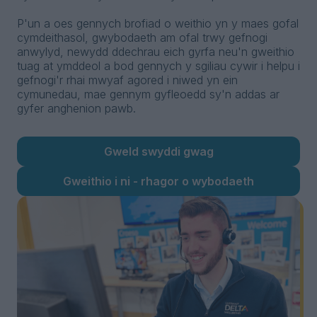
P'un a oes gennych brofiad o weithio yn y maes gofal
cymdeithasol, gwybodaeth am ofal trwy gefnogi
anwylyd, newydd ddechrau eich gyrfa neu'n gweithio
tuag at ymddeol a bod gennych y sgiliau cywir i helpu i
gefnogi'r rhai mwyaf agored i niwed yn ein
cymunedau, mae gennym gyfleoedd sy'n addas ar
gyfer anghenion pawb.
Gweld swyddi gwag
Gweithio i ni - rhagor o wybodaeth