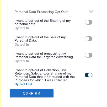
third parties.
Hawl i wyliau blynyddol hael gyda'r opsiwn o
brynu gwyliau blynyddol ychwanegol
Personal Data Processing Opt Outs
Datblygiad personol a dilyniant gyrfa
I want to opt-out of the Sharing of my
personal data.
Cynlluniau disgownt staff a buddion eraill e.e.,
Opted In
Cynllun Beicio i'r Gwaith
I want to opt-out of the Sale of my
Personal Data.
Gweithio hyblyg a pholisïau sy'n ystyriol o
Opted In
deuluoedd
I want to opt-out of processing my
Mynediad at gymorth iechyd a llesiant i staff
Personal Data for Targeted Advertising.
Opted In
I want to opt-out of Collection, Use,
Retention, Sale, and/or Sharing of my
Personal Data that Is Unrelated with the
Purposes for which it was collected.
Opted Out
CONFIRM