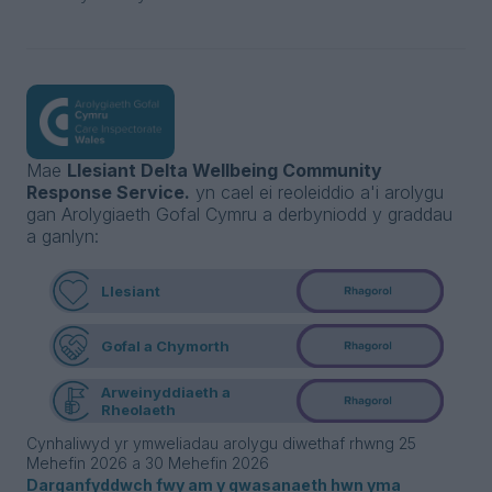
Mae
Llesiant Delta Wellbeing Community
Response Service.
yn cael ei reoleiddio a'i arolygu
gan Arolygiaeth Gofal Cymru a derbyniodd y graddau
a ganlyn:
Llesiant
Gofal a Chymorth
Arweinyddiaeth a
Rheolaeth
Cynhaliwyd yr ymweliadau arolygu diwethaf rhwng 25
Mehefin 2026 a 30 Mehefin 2026
Darganfyddwch fwy am y gwasanaeth hwn yma