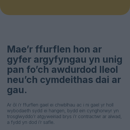
Mae’r ffurflen hon ar
gyfer argyfyngau yn unig
pan fo’ch awdurdod lleol
neu’ch cymdeithas dai ar
gau.
Ar ôl i’r ffurflen gael ei chwblhau ac i ni gael yr holl
wybodaeth sydd ei hangen, bydd ein cynghorwyr yn
trosglwyddo’r atgyweiriad brys i’r contractwr ar alwad,
a fydd yn dod i’r safle.