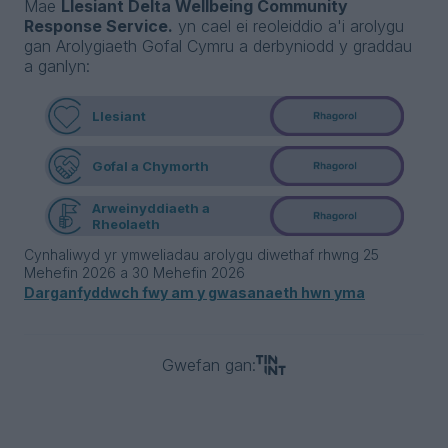
Mae
Llesiant Delta Wellbeing Community
Response Service.
yn cael ei reoleiddio a'i arolygu
gan Arolygiaeth Gofal Cymru a derbyniodd y graddau
a ganlyn:
Llesiant
Gofal a Chymorth
Arweinyddiaeth a
Rheolaeth
Cynhaliwyd yr ymweliadau arolygu diwethaf rhwng 25
Mehefin 2026 a 30 Mehefin 2026
Darganfyddwch fwy am y gwasanaeth hwn yma
Gwefan gan: