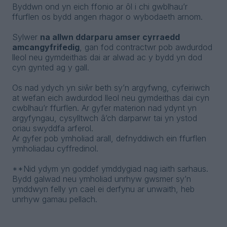
Byddwn ond yn eich ffonio ar ôl i chi gwblhau’r
ffurflen os bydd angen rhagor o wybodaeth arnom.
Sylwer
na allwn ddarparu amser cyrraedd
amcangyfrifedig
, gan fod contractwr pob awdurdod
lleol neu gymdeithas dai ar alwad ac y bydd yn dod
cyn gynted ag y gall.
Os nad ydych yn siŵr beth sy’n argyfwng, cyfeiriwch
at wefan eich awdurdod lleol neu gymdeithas dai cyn
cwblhau’r ffurflen. Ar gyfer materion nad ydynt yn
argyfyngau, cysylltwch â’ch darparwr tai yn ystod
oriau swyddfa arferol.
Ar gyfer pob ymholiad arall, defnyddiwch ein ffurflen
ymholiadau cyffredinol.
**Nid ydym yn goddef ymddygiad nag iaith sarhaus.
Bydd galwad neu ymholiad unrhyw gwsmer sy’n
ymddwyn felly yn cael ei derfynu ar unwaith, heb
unrhyw gamau pellach.