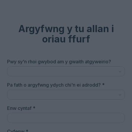
Argyfwng y tu allan i
oriau ffurf
Pwy sy'n rhoi gwybod am y gwaith atgyweirio?
Pa fath o argyfwng ydych chi'n ei adrodd?
*
Enw cyntaf
*
Cyfenw
*