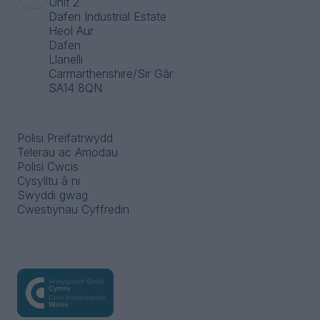
Unit 2
Dafen Industrial Estate
Heol Aur
Dafen
Llanelli
Carmarthenshire/Sir Gâr
SA14 8QN
Polisi Preifatrwydd
Telerau ac Amodau
Polisi Cwcis
Cysylltu â ni
Swyddi gwag
Cwestiynau Cyffredin