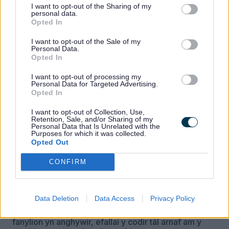
E-bost
*
I want to opt-out of the Sharing of my
personal data.
Opted In
I want to opt-out of the Sale of my
A oes unrhyw berson(au) bregus yn yr eiddo?
*
Personal Data.
Opted In
I want to opt-out of processing my
Personal Data for Targeted Advertising.
Caniatâd ar gyfer storio data a gyflwynwyd
*
Opted In
Ydw, rwy'n rhoi caniatâd i storio a phrosesu fy
nata
I want to opt-out of Collection, Use,
Retention, Sale, and/or Sharing of my
Personal Data that Is Unrelated with the
Drwy gyflwyno’r ffurflen hon, rydych yn cydnabod
Purposes for which it was collected.
bod oedolyn cyfrifol dros 18 yn rhaid bod yn
Opted Out
bresennol yn y eiddo er mwyn i’r peiriannydd ddod
*
Ydw, deallaf y bydd oedolyn cyfrifol dros 18 oed
CONFIRM
yn yr eiddo
Drwy gyflwyno’r ffurflen hon, rwy’n cadarnhau bod yr
Data Deletion
Data Access
Privacy Policy
holl wybodaeth yr wyf wedi’i darparu am y gwaith
atgyweirio yn wir. Deallaf os canfyddir bod unrhyw
fanylion yn anghywir, efallai y codir tâl arnaf am y