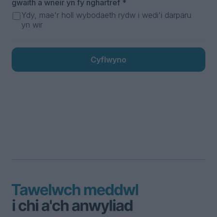
gwaith a wneir yn fy nghartref
*
Ydy, mae'r holl wybodaeth rydw i wedi'i darparu
yn wir